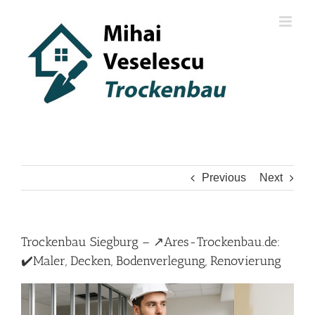
Skip
to
content
Previous
Next
Trockenbau Siegburg – ↗️Ares-Trockenbau.de:
✔️Maler, Decken, Bodenverlegung, Renovierung