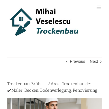
Skip
to
content
Previous
Next
Trockenbau Brühl – ↗️Ares-Trockenbau.de:
✔️Maler, Decken, Bodenverlegung, Renovierung