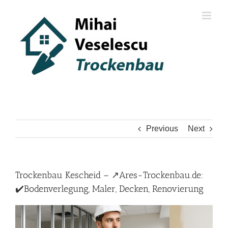
Skip
to
content
Previous
Next
Trockenbau Kescheid – ↗️Ares-Trockenbau.de:
✔️Bodenverlegung, Maler, Decken, Renovierung