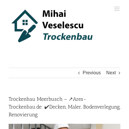
Skip
to
content
Previous
Next
Trockenbau Meerbusch – ↗️Ares-
Trockenbau.de: ✔️Decken, Maler, Bodenverlegung,
Renovierung