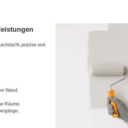
leistungen
urchdacht, präzise und
der Wand.
che Räume.
bergänge.