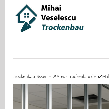
Skip
to
content
Trockenbau Essen – ↗️Ares-Trockenbau.de: ✔️Mal