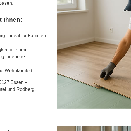
oasen.
t Ihnen:
ig – ideal für Familien.
gkeit in einem.
ng für ebene
 und Wohnkomfort.
45127 Essen –
rtel und Rodberg,