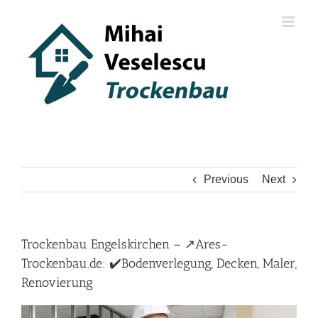
Skip
to
content
Previous
Next
Trockenbau Engelskirchen – ↗️Ares-
Trockenbau.de: ✔️Bodenverlegung, Decken, Maler,
Renovierung