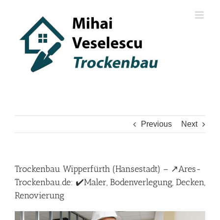
Skip
to
content
Previous
Next
Trockenbau Wipperfürth (Hansestadt) – ↗️Ares-
Trockenbau.de: ✔️Maler, Bodenverlegung, Decken,
Renovierung