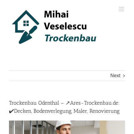
Skip
to
content
Next
Trockenbau Odenthal – ↗️Ares-Trockenbau.de:
✔️Decken, Bodenverlegung, Maler, Renovierung