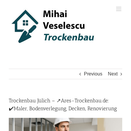
Skip
to
content
Previous
Next
Trockenbau Jülich – ↗️Ares-Trockenbau.de:
✔️Maler, Bodenverlegung, Decken, Renovierung