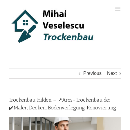
Skip
to
content
Previous
Next
Trockenbau Hilden – ↗️Ares-Trockenbau.de:
✔️Maler, Decken, Bodenverlegung, Renovierung