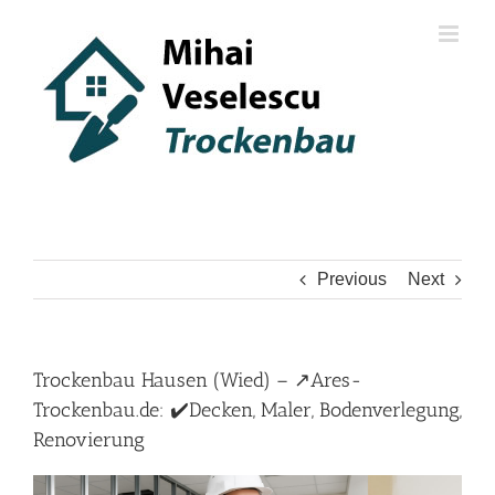
Skip
to
content
Previous
Next
Trockenbau Hausen (Wied) – ↗️Ares-
Trockenbau.de: ✔️Decken, Maler, Bodenverlegung,
Renovierung