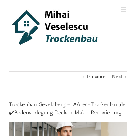
Skip
to
content
Previous
Next
Trockenbau Gevelsberg – ↗️Ares-Trockenbau.de:
✔️Bodenverlegung, Decken, Maler, Renovierung