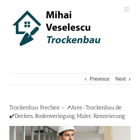
Skip
to
content
Previous
Next
Trockenbau Frechen – ↗️Ares-Trockenbau.de:
✔️Decken, Bodenverlegung, Maler, Renovierung