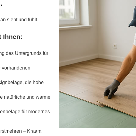
.
n sieht und fühlt.
 Ihnen:
ng des Untergrunds für
er vorhandenen
signbeläge, die hohe
ine natürliche und warme
denbeläge für modernes
orstmehren – Kraam,