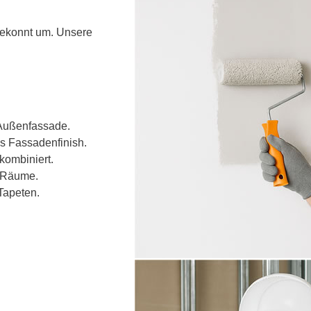
gekonnt um. Unsere
 Außenfassade.
 Fassadenfinish.
kombiniert.
e Räume.
Tapeten.