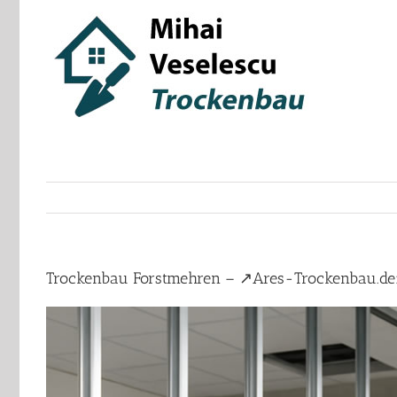
Skip
to
content
Trockenbau Forstmehren – ↗️Ares-Trockenbau.de: