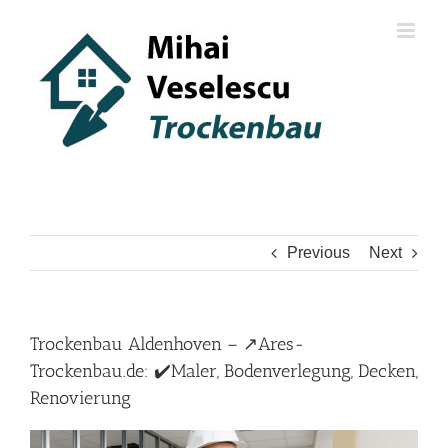
Skip
to
content
Previous
Next
Trockenbau Aldenhoven – ↗️Ares-
Trockenbau.de: ✔️Maler, Bodenverlegung, Decken,
Renovierung